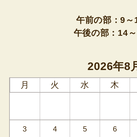
午前の部：9～
午後の部：14～
2026年8
月
火
水
木
3
4
5
6